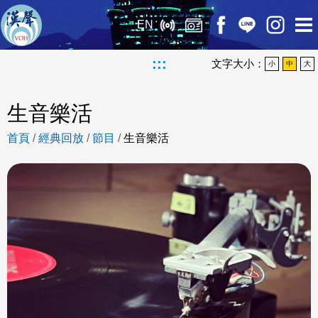
EN
:::
文字大小：
小
中
大
生音樂活
首頁
/
經典回放
/
節目
/
生音樂活