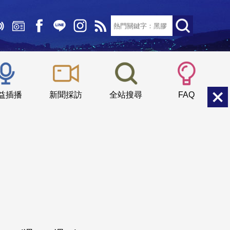
文字大小：
小
中
大
益插播
新聞採訪
全站搜尋
FAQ