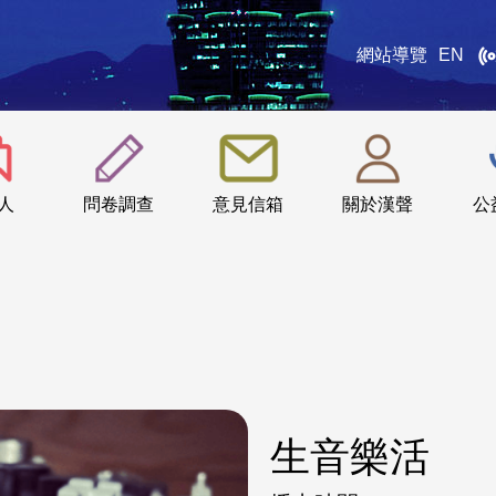
網站導覽
EN
:::
人
問卷調查
意見信箱
關於漢聲
公
生音樂活