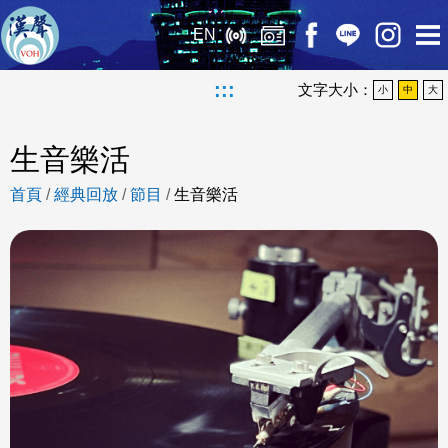
EN
:::
文字大小：
小
中
大
生音樂活
首頁
/
經典回放
/
節目
/
生音樂活