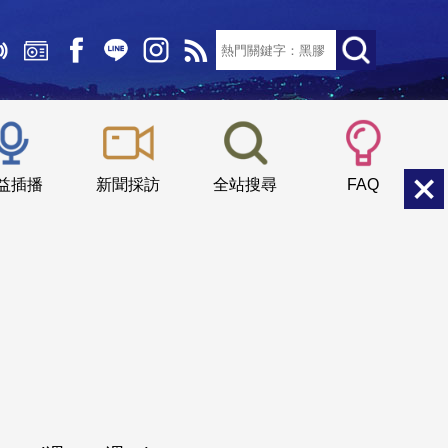
文字大小：
小
中
大
益插播
新聞採訪
全站搜尋
FAQ