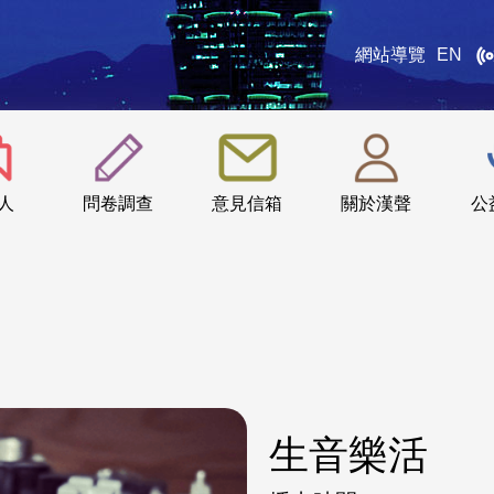
網站導覽
EN
:::
人
問卷調查
意見信箱
關於漢聲
公
生音樂活