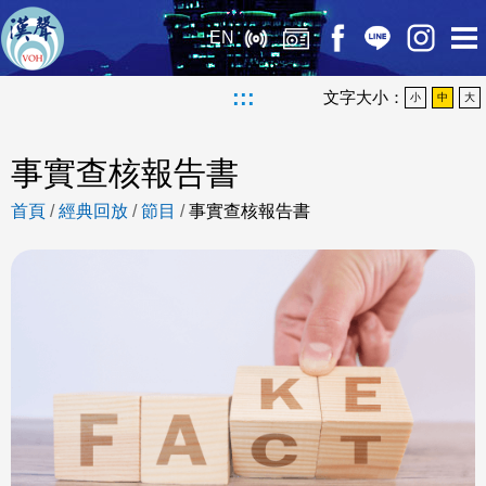
EN
:::
文字大小：
小
中
大
事實查核報告書
首頁
/
經典回放
/
節目
/
事實查核報告書