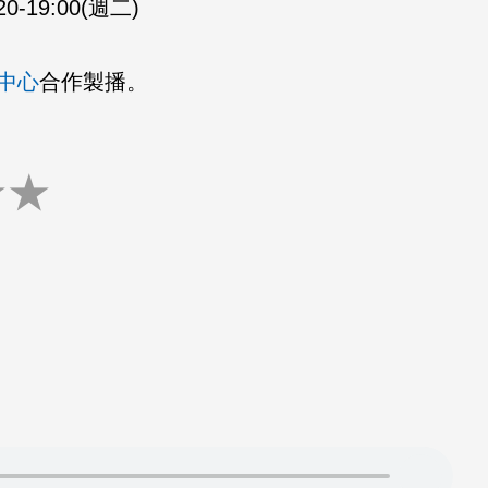
20-19:00(週二)
中心
合作製播。
★
★