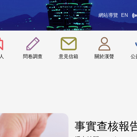
網站導覽
EN
:::
人
問卷調查
意見信箱
關於漢聲
公
事實查核報