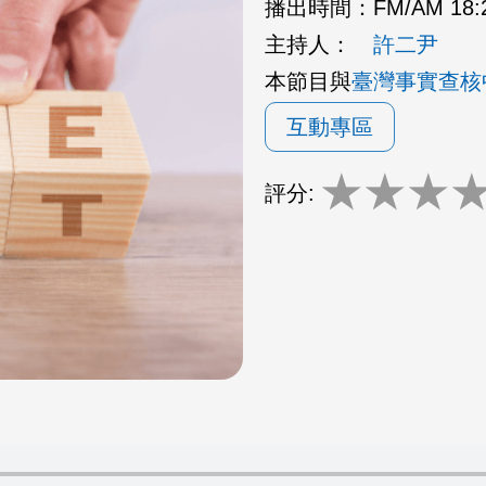
播出時間：
FM/AM 18:
主持人：
許二尹
本節目與
臺灣事實查核
互動專區
★
★
★
評分: