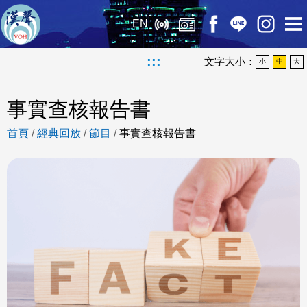
EN
:::
文字大小：
小
中
大
事實查核報告書
首頁
/
經典回放
/
節目
/
事實查核報告書