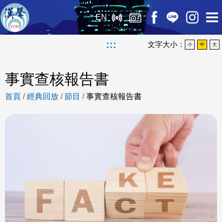
EN
:::
文字大小：
小
中
大
事實查核報告書
首頁
/
經典回放
/
節目
/
事實查核報告書