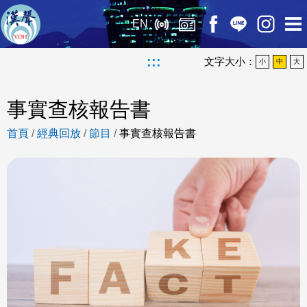
EN
:::
文字大小：
小
中
大
事實查核報告書
首頁
/
經典回放
/
節目
/
事實查核報告書