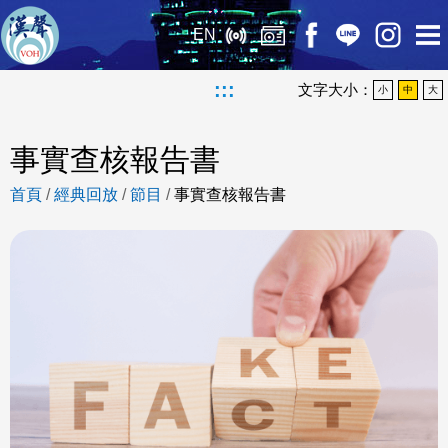
EN
:::
文字大小：
小
中
大
事實查核報告書
首頁
/
經典回放
/
節目
/
事實查核報告書