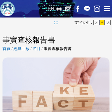
EN
:::
文字大小：
小
中
大
事實查核報告書
首頁
/
經典回放
/
節目
/
事實查核報告書