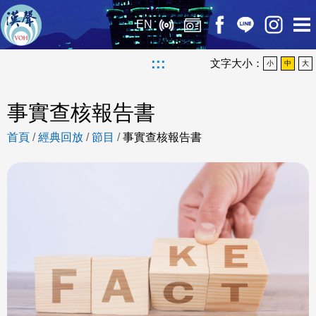
EN
:::
文字大小：
小
中
大
事實查核報告書
首頁
/
經典回放
/
節目
/
事實查核報告書