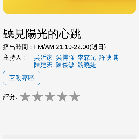
聽見陽光的心跳
播出時間：
FM/AM 21:10-22:00(週日)
主持人：
吳沂家
吳博強
李森光
許映琪
陳建宏
陳傑敏
魏曉婕
互動專區
★
★
★
★
★
評分: