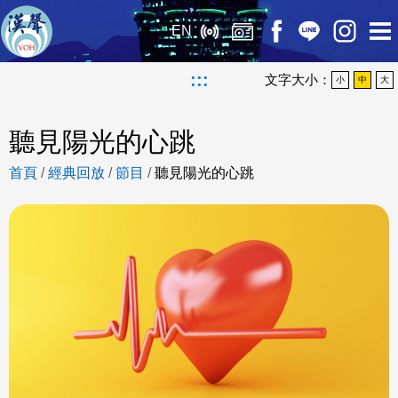
EN
:::
文字大小：
小
中
大
聽見陽光的心跳
首頁
/
經典回放
/
節目
/
聽見陽光的心跳