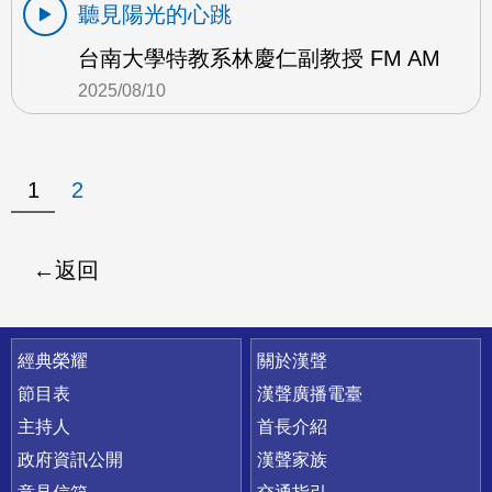
聽見陽光的心跳
台南大學特教系林慶仁副教授 FM AM
2025/08/10
1
2
返回
快速連結
經典榮耀
關於漢聲
節目表
漢聲廣播電臺
主持人
首長介紹
政府資訊公開
漢聲家族