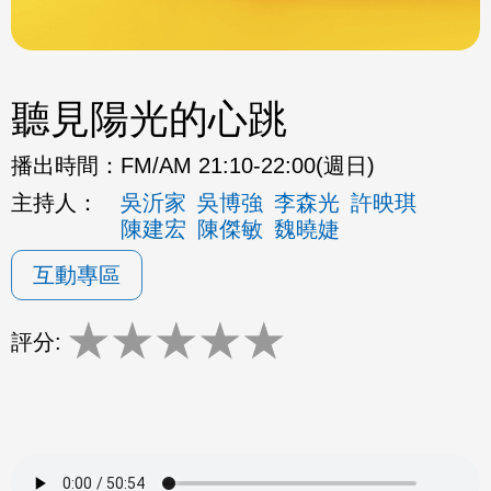
聽見陽光的心跳
播出時間：
FM/AM 21:10-22:00(週日)
主持人：
吳沂家
吳博強
李森光
許映琪
陳建宏
陳傑敏
魏曉婕
互動專區
★
★
★
★
★
評分: