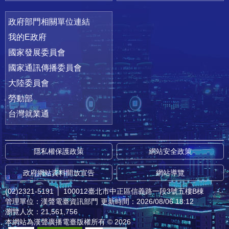
政府部門相關單位連結
我的E政府
國家發展委員會
國家通訊傳播委員會
大陸委員會
勞動部
台灣就業通
隱私權保護政策
網站安全政策
政府網站資料開放宣告
網站導覽
(02)2321-5191
│
100012臺北市中正區信義路一段3號五樓B棟
管理單位：漢聲電臺資訊部門
更新時間：2026/08/06 18:12
瀏覽人次：21,561,756
本網站為漢聲廣播電臺版權所有 © 2026