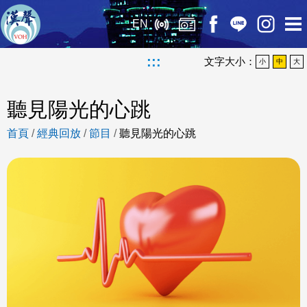
EN
:::
文字大小：
小
中
大
聽見陽光的心跳
首頁
/
經典回放
/
節目
/
聽見陽光的心跳