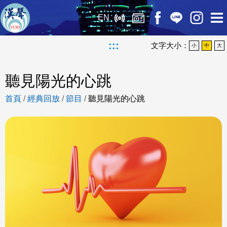
EN
:::
文字大小：
小
中
大
聽見陽光的心跳
首頁
/
經典回放
/
節目
/
聽見陽光的心跳