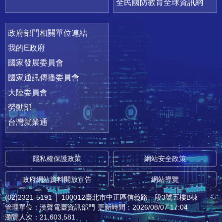
全民國防教育全球資訊網
政府部門相關單位連結
我的E政府
國家發展委員會
國家通訊傳播委員會
大陸委員會
勞動部
台灣就業通
隱私權保護政策
網站安全政策
政府網站資料開放宣告
網站導覽
(02)2321-5191
│
100012臺北市中正區信義路一段3號五樓B棟
管理單位：漢聲電臺資訊部門
更新時間：2026/08/07 17:04
瀏覽人次：21,603,581