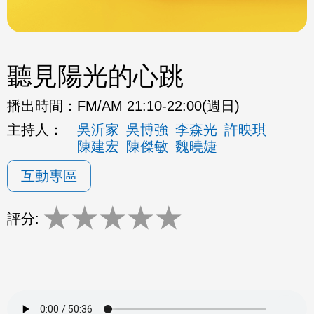
聽見陽光的心跳
播出時間：
FM/AM 21:10-22:00(週日)
主持人：
吳沂家
吳博強
李森光
許映琪
陳建宏
陳傑敏
魏曉婕
互動專區
★
★
★
★
★
評分: