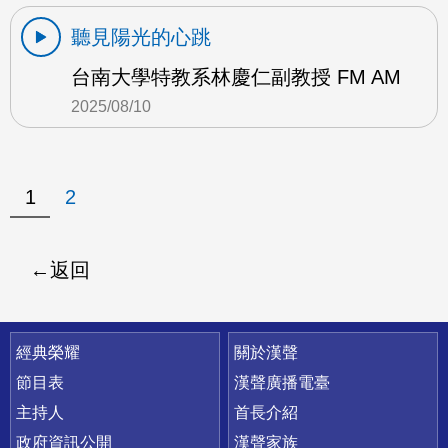
聽見陽光的心跳
台南大學特教系林慶仁副教授 FM AM
2025/08/10
1
2
返回
快速連結
經典榮耀
關於漢聲
節目表
漢聲廣播電臺
主持人
首長介紹
政府資訊公開
漢聲家族