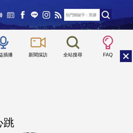
文字大小：
小
中
大
益插播
新聞採訪
全站搜尋
FAQ
心跳