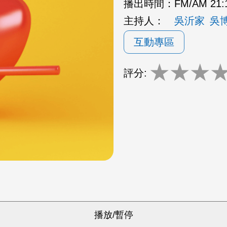
播出時間：
FM/AM 21:
主持人：
吳沂家
吳
互動專區
★
★
★
評分: