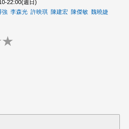
10-22:00(週日)
博強
李森光
許映琪
陳建宏
陳傑敏
魏曉婕
★
★