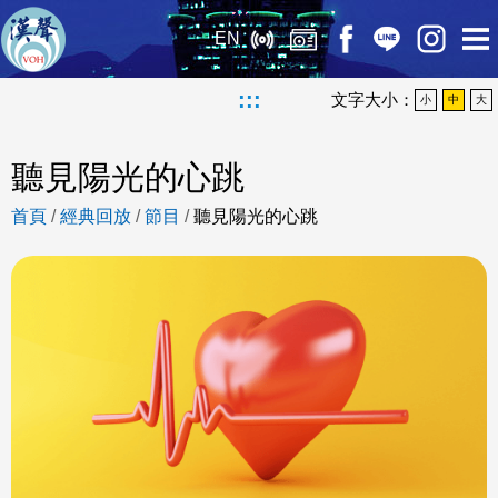
EN
:::
文字大小：
小
中
大
聽見陽光的心跳
首頁
/
經典回放
/
節目
/
聽見陽光的心跳