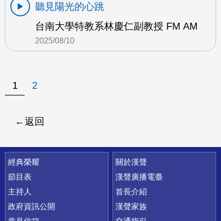
聽見陽光的心跳
台南大學特教系林慶仁副教授 FM AM
2025/08/10
1
2
返回
快速連結
經典榮耀
關於漢聲
節目表
漢聲廣播電臺
主持人
首長介紹
政府資訊公開
漢聲家族