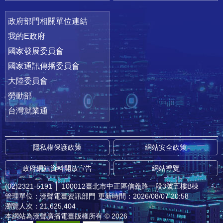
政府部門相關單位連結
我的E政府
國家發展委員會
國家通訊傳播委員會
大陸委員會
勞動部
台灣就業通
隱私權保護政策
網站安全政策
政府網站資料開放宣告
網站導覽
(02)2321-5191
│
100012臺北市中正區信義路一段3號五樓B棟
管理單位：漢聲電臺資訊部門
更新時間：2026/08/07 20:58
瀏覽人次：21,625,404
本網站為漢聲廣播電臺版權所有 © 2026