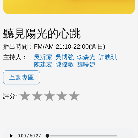
聽見陽光的心跳
播出時間：
FM/AM 21:10-22:00(週日)
主持人：
吳沂家
吳博強
李森光
許映琪
陳建宏
陳傑敏
魏曉婕
互動專區
★
★
★
★
★
評分: