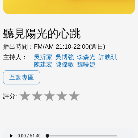
聽見陽光的心跳
播出時間：
FM/AM 21:10-22:00(週日)
主持人：
吳沂家
吳博強
李森光
許映琪
陳建宏
陳傑敏
魏曉婕
互動專區
★
★
★
★
★
評分: