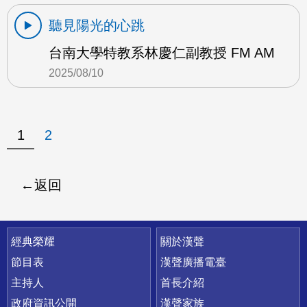
聽見陽光的心跳
台南大學特教系林慶仁副教授 FM AM
2025/08/10
1
2
返回
快速連結
經典榮耀
關於漢聲
節目表
漢聲廣播電臺
主持人
首長介紹
政府資訊公開
漢聲家族