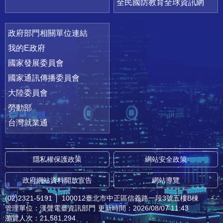
全民國防教育全球資訊網
政府部門相關單位連結
我的E政府
國家發展委員會
國家通訊傳播委員會
大陸委員會
勞動部
台灣就業通
隱私權保護政策
網站安全政策
政府網站資料開放宣告
網站導覽
(02)2321-5191
│
100012臺北市中正區信義路一段3號五樓B棟
管理單位：漢聲電臺資訊部門
更新時間：2026/08/07 11:43
瀏覽人次：21,581,294