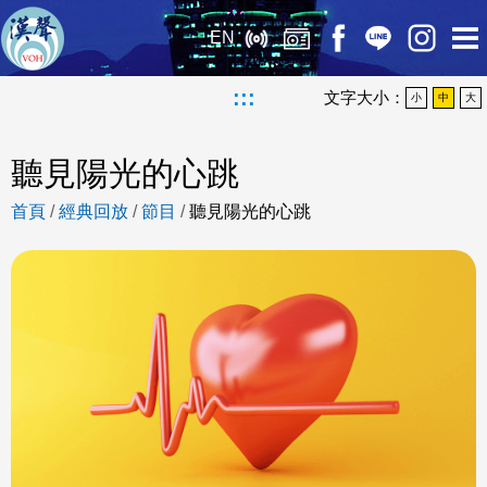
EN
:::
文字大小：
小
中
大
聽見陽光的心跳
首頁
/
經典回放
/
節目
/
聽見陽光的心跳