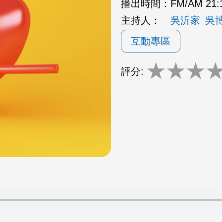
播出時間：
FM/AM 21:
主持人：
吳沂家
吳
互動專區
★
★
★
評分: