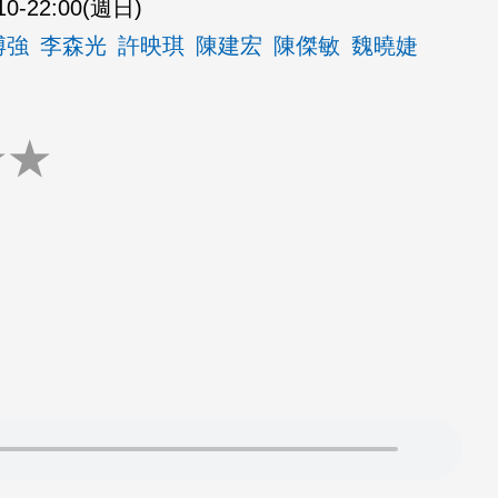
10-22:00(週日)
博強
李森光
許映琪
陳建宏
陳傑敏
魏曉婕
★
★