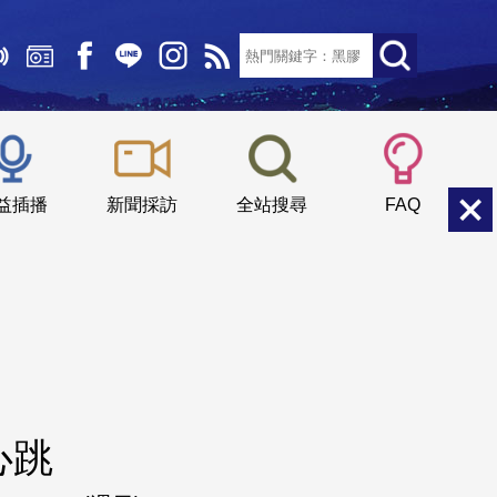
文字大小：
小
中
大
益插播
新聞採訪
全站搜尋
FAQ
心跳