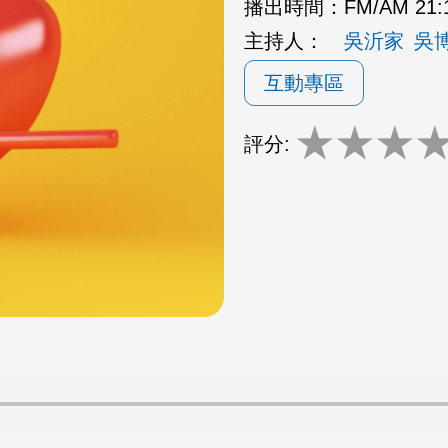
播出時間：
FM/AM 21:
主持人：
吳沂家
吳
互動專區
★
★
★
評分: