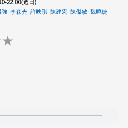
10-22:00(週日)
博強
李森光
許映琪
陳建宏
陳傑敏
魏曉婕
★
★