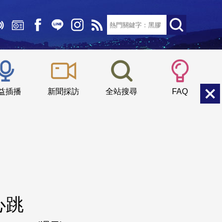
文字大小：
小
中
大
益插播
新聞採訪
全站搜尋
FAQ
心跳