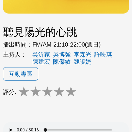
聽見陽光的心跳
播出時間：
FM/AM 21:10-22:00(週日)
主持人：
吳沂家
吳博強
李森光
許映琪
陳建宏
陳傑敏
魏曉婕
互動專區
★
★
★
★
★
評分: