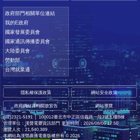
政府部門相關單位連結
我的E政府
國家發展委員會
國家通訊傳播委員會
大陸委員會
勞動部
台灣就業通
隱私權保護政策
網站安全政策
政府網站資料開放宣告
網站導覽
(02)2321-5191
│
100012臺北市中正區信義路一段3號五樓B棟
管理單位：漢聲電臺資訊部門
更新時間：2026/08/06 17:50
瀏覽人次：21,540,389
本網站為漢聲廣播電臺版權所有 © 2026