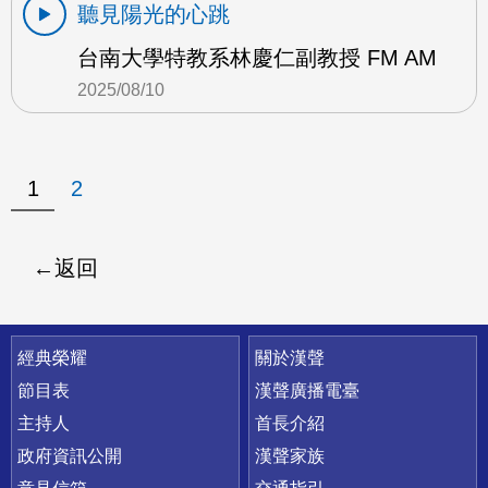
聽見陽光的心跳
台南大學特教系林慶仁副教授 FM AM
2025/08/10
1
2
返回
快速連結
經典榮耀
關於漢聲
節目表
漢聲廣播電臺
主持人
首長介紹
政府資訊公開
漢聲家族