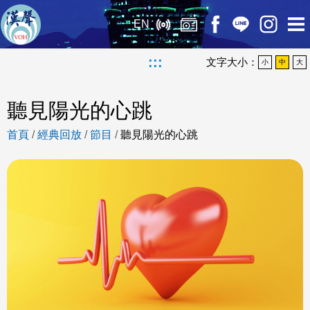
EN
:::
文字大小：
小
中
大
聽見陽光的心跳
首頁
/
經典回放
/
節目
/
聽見陽光的心跳