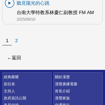
聽見陽光的心跳
台南大學特教系林慶仁副教授 FM AM
2025/08/10
1
2
返回
快速連結
經典榮耀
關於漢聲
節目表
漢聲廣播電臺
主持人
首長介紹
政府資訊公開
漢聲家族