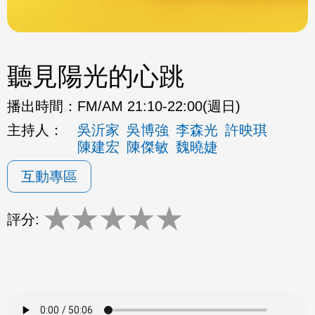
聽見陽光的心跳
播出時間：
FM/AM 21:10-22:00(週日)
主持人：
吳沂家
吳博強
李森光
許映琪
陳建宏
陳傑敏
魏曉婕
互動專區
★
★
★
★
★
評分: