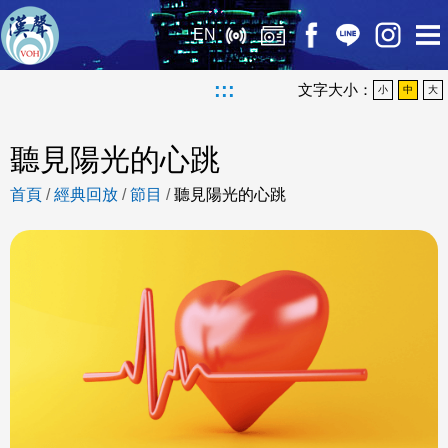
EN
:::
文字大小：
小
中
大
聽見陽光的心跳
首頁
/
經典回放
/
節目
/
聽見陽光的心跳