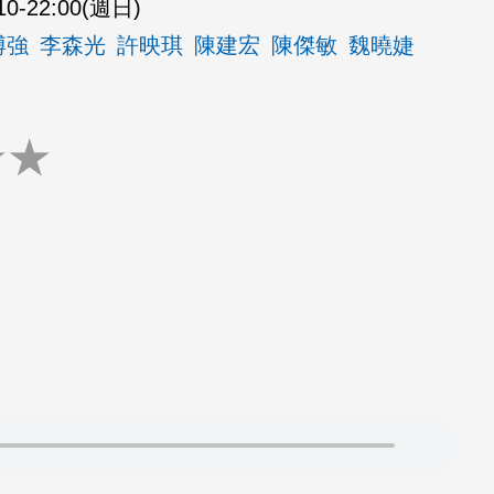
10-22:00(週日)
博強
李森光
許映琪
陳建宏
陳傑敏
魏曉婕
★
★