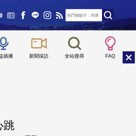
文字大小：
小
中
大
益插播
新聞採訪
全站搜尋
FAQ
心跳