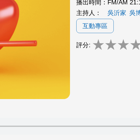
播出時間：
FM/AM 21:
主持人：
吳沂家
吳
互動專區
★
★
★
評分: