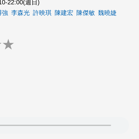
10-22:00(週日)
博強
李森光
許映琪
陳建宏
陳傑敏
魏曉婕
★
★