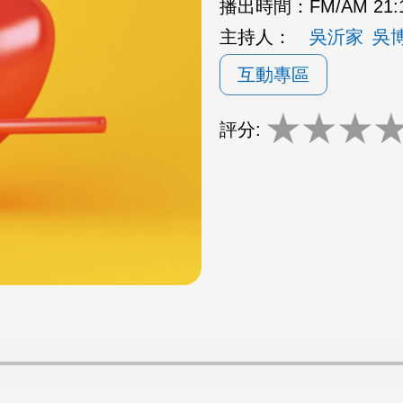
播出時間：
FM/AM 21:
主持人：
吳沂家
吳
互動專區
★
★
★
評分: