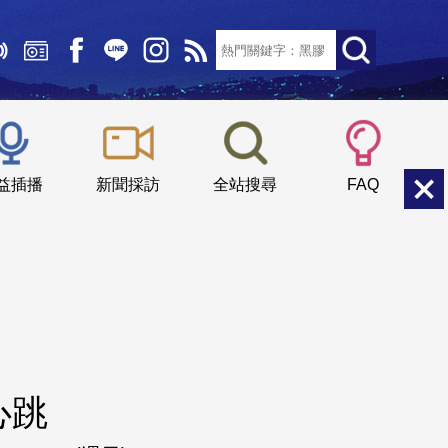
文字大小：
小
中
大
益插播
新聞採訪
全站搜尋
FAQ
心跳