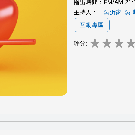
播出時間：
FM/AM 21:
主持人：
吳沂家
吳
互動專區
★
★
★
評分: