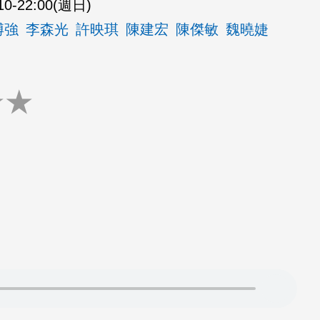
10-22:00(週日)
博強
李森光
許映琪
陳建宏
陳傑敏
魏曉婕
★
★