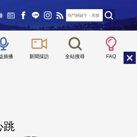
文字大小：
小
中
大
益插播
新聞採訪
全站搜尋
FAQ
心跳