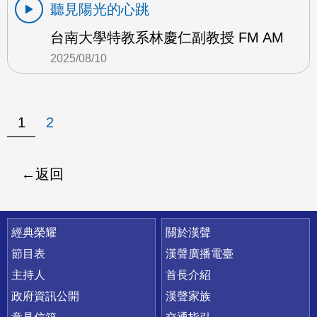
聽見陽光的心跳
台南大學特教系林慶仁副教授 FM AM
2025/08/10
1
2
返回
快速連結
經典榮耀
關於漢聲
節目表
漢聲廣播電臺
主持人
首長介紹
政府資訊公開
漢聲家族