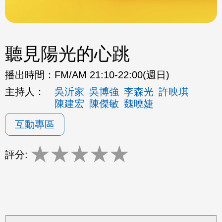
聽見陽光的心跳
播出時間：
FM/AM 21:10-22:00(週日)
主持人：
吳沂家
吳博強
李森光
許映琪
陳建宏
陳傑敏
魏曉婕
互動專區
★
★
★
★
★
評分: