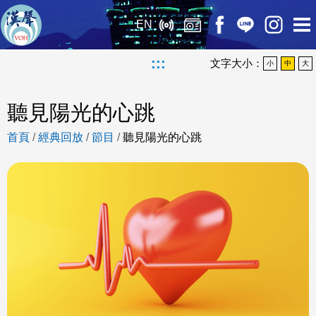
EN
:::
文字大小：
小
中
大
聽見陽光的心跳
首頁
/
經典回放
/
節目
/
聽見陽光的心跳