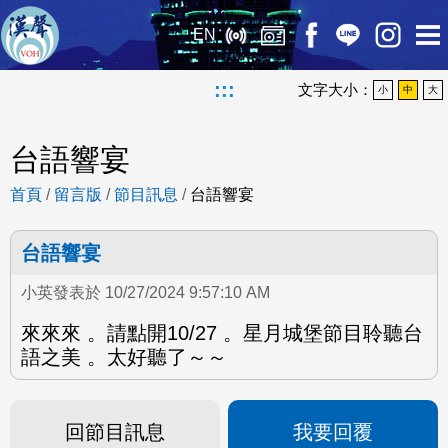
EN
:::
文字大小：
小
中
大
台語響宴
首頁
/
留言版
/
節目訊息
/
台語響宴
台語響宴
小英發表於 10/27/2024 9:57:10 AM
來來來 。請點開10/27 。星月城堡節目聆聽台
語之美 。太好聽了～～
回節目訊息
我要回覆