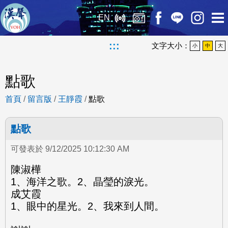
EN
:::
文字大小：
小
中
大
點歌
首頁
/
留言版
/
王靜霞
/
點歌
點歌
可發表於 9/12/2025 10:12:30 AM
陳淑樺
1、海洋之歌。2、晶瑩的淚光。
成艾霞
1、眼中的星光。2、我來到人間。