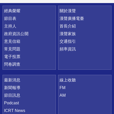
快速連結
經典榮耀
關於漢聲
節目表
漢聲廣播電臺
主持人
首長介紹
政府資訊公開
漢聲家族
意見信箱
交通指引
常見問題
頻率資訊
電子投票
問卷調查
最新消息
線上收聽
新聞報導
FM
節目訊息
AM
Podcast
ICRT News