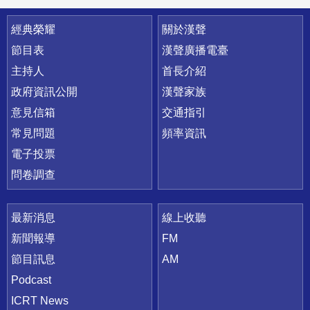
快速連結
經典榮耀
關於漢聲
節目表
漢聲廣播電臺
主持人
首長介紹
政府資訊公開
漢聲家族
意見信箱
交通指引
常見問題
頻率資訊
電子投票
問卷調查
最新消息
線上收聽
新聞報導
FM
節目訊息
AM
Podcast
ICRT News