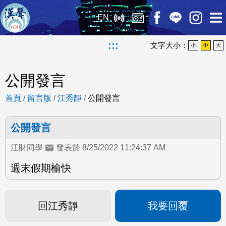
EN
:::
文字大小：
小
中
大
公開發言
首頁
/
留言版
/
江秀靜
/
公開發言
公開發言
江財同學
發表於 8/25/2022 11:24:37 AM
週末假期榆快
回江秀靜
我要回覆