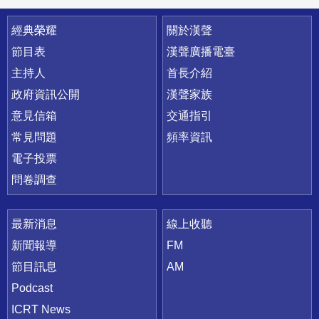
快速連結
經典榮耀
關於漢聲
節目表
漢聲廣播電臺
主持人
首長介紹
政府資訊公開
漢聲家族
意見信箱
交通指引
常見問題
頻率資訊
電子投票
問卷調查
最新消息
線上收聽
新聞報導
FM
節目訊息
AM
Podcast
ICRT News