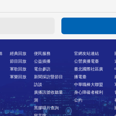
聽
經典回放
便民服務
官網友站連結
節目回放
公益插播
公營廣播電臺
軍歌回放
電台參訪
臺北國際社區廣
軍樂回放
新聞採訪暨節目
播電臺
訪談
中華職棒大聯盟
廣播訊號收聽量
身心障礙者權利
測
公約
黑膠唱片查詢
留言版