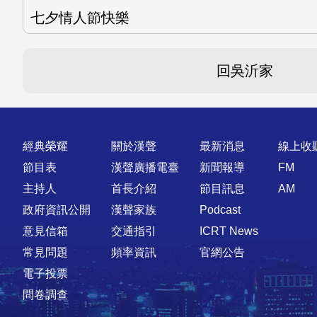
七夕情人節快樂
回吳沂家
快速連結
經典榮耀
關於漢聲
最新消息
線上收
節目表
漢聲廣播電臺
新聞報導
FM
主持人
首長介紹
節目訊息
AM
政府資訊公開
漢聲家族
Podcast
意見信箱
交通指引
ICRT News
常見問題
頻率資訊
官網公告
電子投票
問卷調查