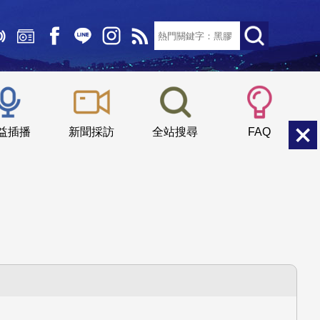
文字大小：
小
中
大
益插播
新聞採訪
全站搜尋
FAQ