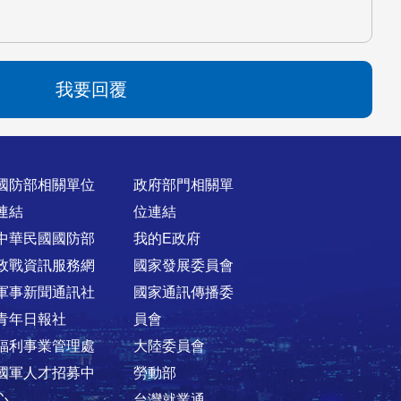
我要回覆
國防部相關單位
政府部門相關單
連結
位連結
中華民國國防部
我的E政府
政戰資訊服務網
國家發展委員會
軍事新聞通訊社
國家通訊傳播委
青年日報社
員會
福利事業管理處
大陸委員會
國軍人才招募中
勞動部
心
台灣就業通