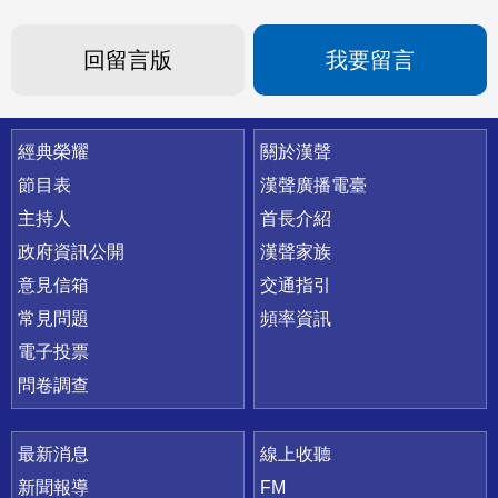
回留言版
我要留言
快速連結
經典榮耀
關於漢聲
節目表
漢聲廣播電臺
主持人
首長介紹
政府資訊公開
漢聲家族
意見信箱
交通指引
常見問題
頻率資訊
電子投票
問卷調查
最新消息
線上收聽
新聞報導
FM