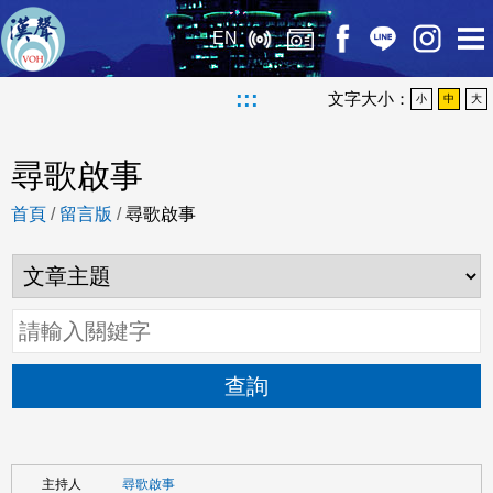
EN
:::
文字大小：
小
中
大
尋歌啟事
首頁
/
留言版
/
尋歌啟事
查詢
尋歌啟事