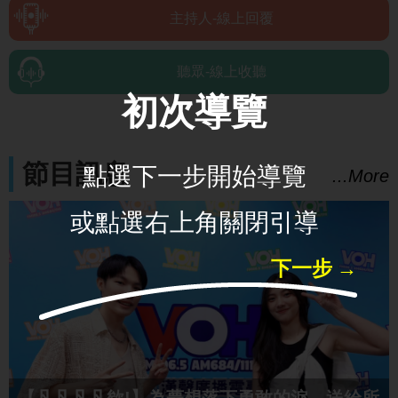
主持人-線上回覆
聽眾-線上收聽
初次導覽
節目訊息
...More
點選下一步開始導覽
或點選右上角關閉引導
下一步 →
【凡凡凡凡欸!】為夢想落下勇敢的淚，送給所