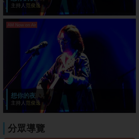
主持人
范俊逸
想你的夜
主持人
范俊逸
分眾導覽