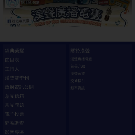
快速連結
經典榮耀
關於漢聲
漢聲廣播電臺
節目表
首長介紹
主持人
漢聲家族
漢聲雙季刊
交通指引
政府資訊公開
頻率資訊
意見信箱
常見問題
電子投票
問卷調查
影音專區